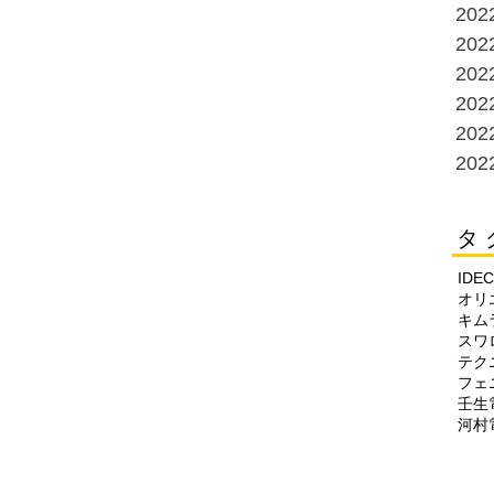
20
20
20
20
20
20
タ 
IDEC
オリ
キム
スワ
テク
フェ
壬生
河村