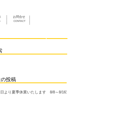
052-419-3070
ス
お問合せ
S
CONTACT
索
近の投稿
日より夏季休業いたします 8/8～8/16迄