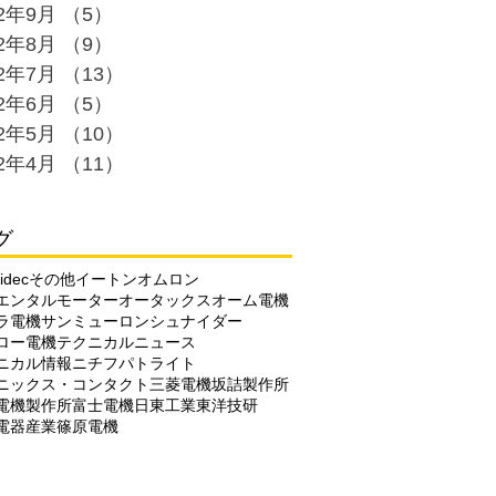
22年9月
（5）
5件の記事
22年8月
（9）
9件の記事
22年7月
（13）
13件の記事
22年6月
（5）
5件の記事
22年5月
（10）
10件の記事
22年4月
（11）
11件の記事
グ
idec
その他
イートン
オムロン
エンタルモーター
オータックス
オーム電機
ラ電機
サンミューロン
シュナイダー
ロー電機
テクニカルニュース
ニカル情報
ニチフ
パトライト
ニックス・コンタクト
三菱電機
坂詰製作所
電機製作所
富士電機
日東工業
東洋技研
電器産業
篠原電機