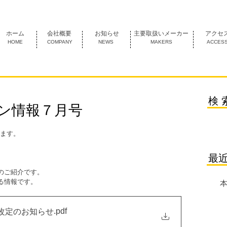
1974年創業 名古屋市中村区にあるＦＡ機器の専門商社です。
ホーム
会社概要
お知らせ
主要取扱いメーカー
アクセ
HOME
COMPANY
NEWS
MAKERS
ACCES
検 
ン情報７月号
ます。
最
。
のご紹介です。
る情報です。
本
.pdf
格改定のお知らせ