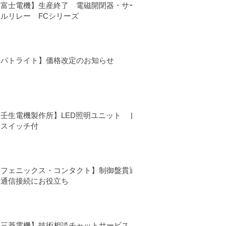
【富士電機】生産終了 電磁開閉器・サー
マルリレー FCシリーズ
【パトライト】価格改定のお知らせ
【壬生電機製作所】LED照明ユニット ド
アスイッチ付
【フェニックス・コンタクト】制御盤貫通
の通信接続にお役立ち
【三菱電機】技術相談チャットサービス