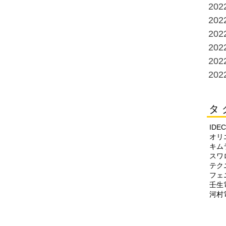
20
20
20
20
20
20
タ 
IDEC
オリ
キム
スワ
テク
フェ
壬生
河村