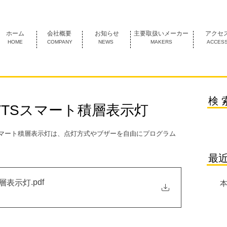
1974年創業 名古屋市中村区にあるＦＡ機器の専門商社です。
ホーム
会社概要
お知らせ
主要取扱いメーカー
アクセ
HOME
COMPANY
NEWS
MAKERS
ACCES
検 
VTSスマート積層表示灯
S　スマート積層表示灯は、点灯方式やブザーを自由にプログラム
最
.pdf
層表示灯
本