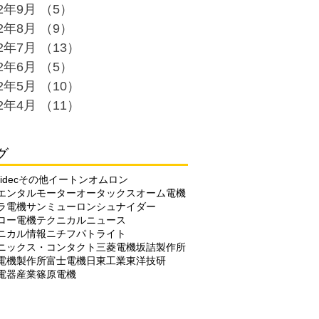
22年9月
（5）
5件の記事
22年8月
（9）
9件の記事
22年7月
（13）
13件の記事
22年6月
（5）
5件の記事
22年5月
（10）
10件の記事
22年4月
（11）
11件の記事
グ
idec
その他
イートン
オムロン
エンタルモーター
オータックス
オーム電機
ラ電機
サンミューロン
シュナイダー
ロー電機
テクニカルニュース
ニカル情報
ニチフ
パトライト
ニックス・コンタクト
三菱電機
坂詰製作所
電機製作所
富士電機
日東工業
東洋技研
電器産業
篠原電機