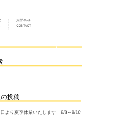
052-419-3070
ス
お問合せ
S
CONTACT
索
近の投稿
日より夏季休業いたします 8/8～8/16迄