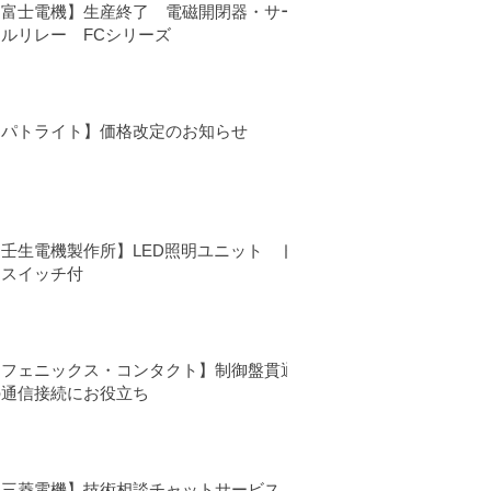
【富士電機】生産終了 電磁開閉器・サー
マルリレー FCシリーズ
【パトライト】価格改定のお知らせ
【壬生電機製作所】LED照明ユニット ド
アスイッチ付
【フェニックス・コンタクト】制御盤貫通
の通信接続にお役立ち
【三菱電機】技術相談チャットサービス