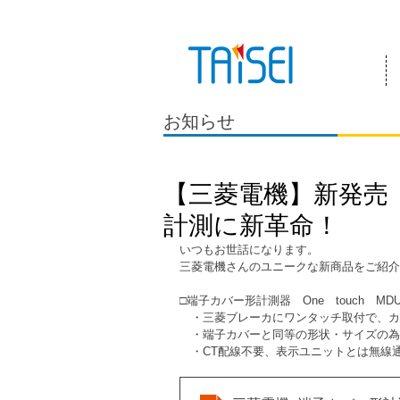
『お客様のためにある会社』 泰成電気は
お知らせ
【三菱電機】新発売
計測に新革命！
いつもお世話になります。
三菱電機さんのユニークな新商品をご紹介
□端子カバー形計測器　One　touch　MD
　・三菱ブレーカにワンタッチ取付で、カ
　・端子カバーと同等の形状・サイズの為
　・CT配線不要、表示ユニットとは無線