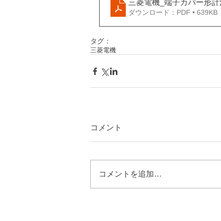
三菱電機_端子カバー形計
ダウンロード：PDF • 639KB
タグ：
三菱電機
コメント
コメントを追加…