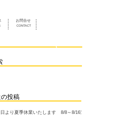
052-419-3070
ス
お問合せ
S
CONTACT
索
近の投稿
日より夏季休業いたします 8/8～8/16迄