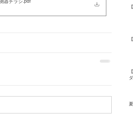
.pdf
測器チラシ
【