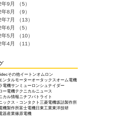
22年9月
（5）
5件の記事
22年8月
（9）
9件の記事
22年7月
（13）
13件の記事
22年6月
（5）
5件の記事
22年5月
（10）
10件の記事
22年4月
（11）
11件の記事
グ
idec
その他
イートン
オムロン
エンタルモーター
オータックス
オーム電機
ラ電機
サンミューロン
シュナイダー
ロー電機
テクニカルニュース
ニカル情報
ニチフ
パトライト
ニックス・コンタクト
三菱電機
坂詰製作所
電機製作所
富士電機
日東工業
東洋技研
電器産業
篠原電機