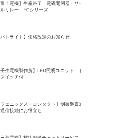
【富士電機】生産終了 電磁開閉器・サー
マルリレー FCシリーズ
【パトライト】価格改定のお知らせ
【壬生電機製作所】LED照明ユニット ド
アスイッチ付
【フェニックス・コンタクト】制御盤貫通
の通信接続にお役立ち
【三菱電機】技術相談チャットサービス