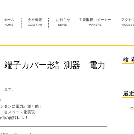
1974年創業 名古屋市中村区にあるＦＡ機器の専門商社です。
ホーム
会社概要
お知らせ
主要取扱いメーカー
アクセ
HOME
COMPANY
NEWS
MAKERS
ACCES
検 
 端子カバー形計測器 電力
します。
最
U　
ンタンに電力計測可能！
本
、省スペース化実現！
通信の配線レス！