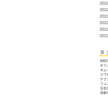
20
20
20
20
20
20
タ 
IDEC
オリ
キム
スワ
テク
フェ
壬生
河村