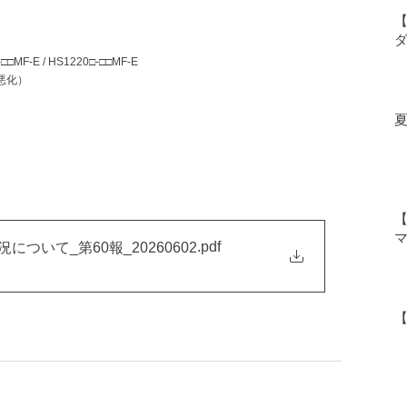
【
□MF-E / HS1220□-□□MF-E
（悪化）
）
.pdf
ついて_第60報_20260602