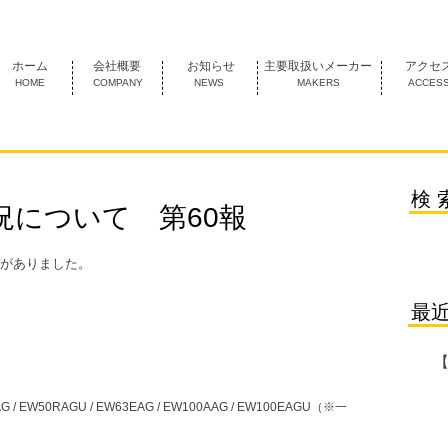
1974年創業 名古屋市中村区にあるＦＡ機器の専門商社です。
ホーム
会社概要
お知らせ
主要取扱いメーカー
アクセ
HOME
COMPANY
NEWS
MAKERS
ACCES
検 
況について 第60報
がありました。
最
 EW50RAGU / EW63EAG / EW100AAG / EW100EAGU（※一