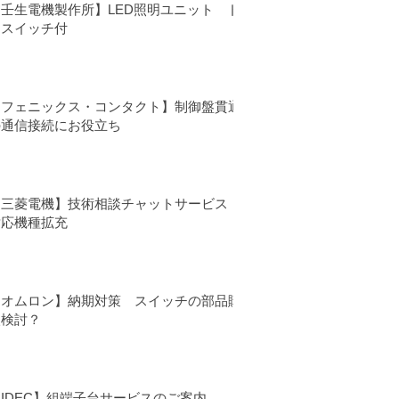
【壬生電機製作所】LED照明ユニット ド
アスイッチ付
【フェニックス・コンタクト】制御盤貫通
の通信接続にお役立ち
【三菱電機】技術相談チャットサービス
対応機種拡充
【オムロン】納期対策 スイッチの部品購
入検討？
IDEC】組端子台サービスのご案内