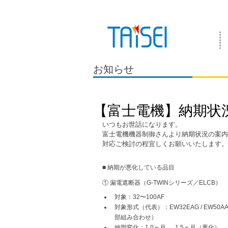
『お客様のためにある会社』 泰成電気は
お知らせ
【富士電機】納期状
いつもお世話になります。
富士電機機器制御さんより納期状況の案内
対応ご検討の程宜しくお願いいたします。
■ 納期が悪化している品目
① 漏電遮断器（G-TWINシリーズ／ELCB）
対象：32〜100AF
対象形式（代表）：EW32EAG / EW50AAG /
部組み合わせ）
納期変化：1.0ヶ月 → 1.5ヶ月（悪化）