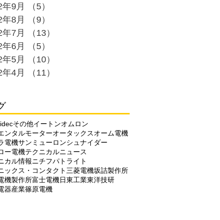
22年9月
（5）
5件の記事
22年8月
（9）
9件の記事
22年7月
（13）
13件の記事
22年6月
（5）
5件の記事
22年5月
（10）
10件の記事
22年4月
（11）
11件の記事
グ
idec
その他
イートン
オムロン
エンタルモーター
オータックス
オーム電機
ラ電機
サンミューロン
シュナイダー
ロー電機
テクニカルニュース
ニカル情報
ニチフ
パトライト
ニックス・コンタクト
三菱電機
坂詰製作所
電機製作所
富士電機
日東工業
東洋技研
電器産業
篠原電機