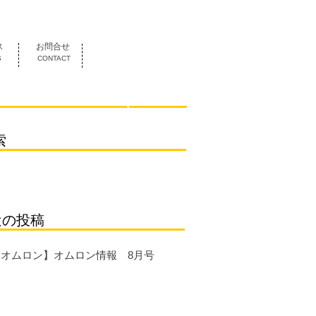
052-419-3070
ス
お問合せ
S
CONTACT
索
近の投稿
【オムロン】オムロン情報 8月号