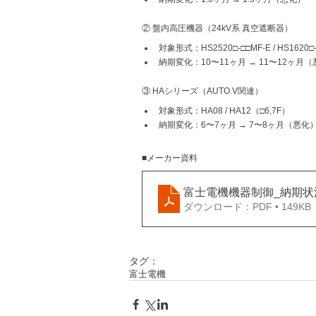
② 盤内高圧機器（24kV系 真空遮断器）
対象形式：HS2520□-□□MF-E / HS1620□-□
納期変化：10〜11ヶ月 → 11〜12ヶ月
③ HAシリーズ（AUTO.V関連）
対象形式：HA08 / HA12（□6,7F）
納期変化：6〜7ヶ月 → 7〜8ヶ月（悪化
■メーカー資料
富士電機機器制御_納期状況に
ダウンロード：PDF • 149KB
タグ：
富士電機