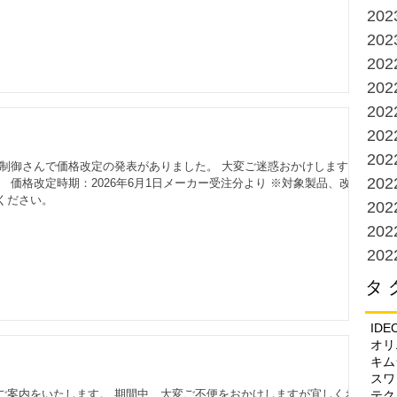
20
20
20
20
20
20
20
器制御さんで価格改定の発表がありました。 大変ご迷惑おかけします
20
 価格改定時期：2026年6月1日メーカー受注分より ※対象製品、改定
ください。
20
20
20
タ 
IDE
オリ
キム
スワ
ご案内をいたします。 期間中、大変ご不便をおかけしますが宜しくお願
テク