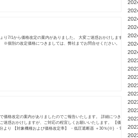
20
20
20
20
20
ょり7/1から価格改定の案内がありました。 大変ご迷惑おかけします
20
。 ※個別の改定価格につきましては、弊社までお問合せください。
20
20
20
20
20
20
20
20
んで価格改定の案内がありましたのでご報告いたします。 詳細につきま
20
変ご迷惑おかけしますが、ご対応の程宜しくお願いいたします。 【価格
20
分より 【対象機種および価格改定率】 ・低圧遮断器 ＋30％(※) ・電磁
 ・電力ヒューズ ＋30％ ・負荷開閉器・断路器 ＋30％ ※ 一部機種につ
20