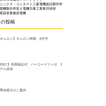
ニックス・コンタクト
三菱電機
坂詰製作所
電機製作所
富士電機
日東工業
東洋技研
電器産業
篠原電機
近の投稿
オムロン】オムロン情報 8月号
IDEC】長期保証付 バーコードリーダ 新
デル追加
季休業日のご案内