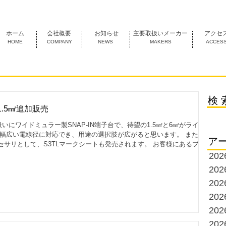
1974年創業 名古屋市中村区にあるＦＡ機器の専門商社です。
ホーム
会社概要
お知らせ
主要取扱いメーカー
アクセ
HOME
COMPANY
NEWS
MAKERS
ACCES
検 
の1.5㎟追加販売
いにワイドミュラー製SNAP-IN端子台で、待望の1.5㎟と6㎟がライン
、幅広い電線径に対応でき、用途の選択肢が広がると思います。 また、
ア
サリとして、S3TLマークシートも発売されます。 お客様にあるプリ
シートで、端子台や回路表示の管理が容易になります。 是非、採用ご検
20
はコチラ
20
20
20
20
20