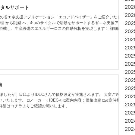
20
ータルサポート
20
んの省エネ支援アプリケーション「エコアドバイザー」をご紹介いたしま
20
管理 から削減 へ、4つのサイクルで活動をサポートする省エネ支援アプ
I技術を搭載し、生産設備のエネルギーロスの自動分析を実現します！ 詳細はコ
20
20
20
20
20
20
20
施
20
したが、5/11よりIDECさんで価格改定が実施されます。 大変ご迷惑
20
たします。 □メーカー：IDEC㈱ □案内内容：価格改定 □改定時期：
20
施 詳細はコチラよりご確認お願いします。
20
20
20