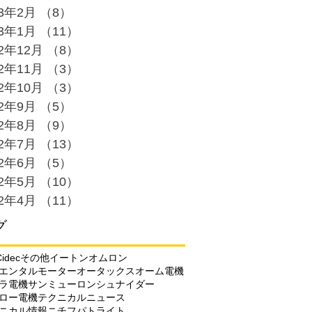
23年2月
（8）
8件の記事
23年1月
（11）
11件の記事
22年12月
（8）
8件の記事
22年11月
（3）
3件の記事
22年10月
（3）
3件の記事
22年9月
（5）
5件の記事
22年8月
（9）
9件の記事
22年7月
（13）
13件の記事
22年6月
（5）
5件の記事
22年5月
（10）
10件の記事
22年4月
（11）
11件の記事
グ
C
idec
その他
イートン
オムロン
エンタルモーター
オータックス
オーム電機
ラ電機
サンミューロン
シュナイダー
ロー電機
テクニカルニュース
ニカル情報
ニチフ
パトライト