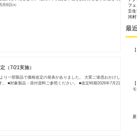
5月6日㈬
フェ
壬生
河村
最
【
（7/21実施）
んより一部製品で価格改定の発表がありました。 大変ご迷惑おかけしま
【
 ■対象製品：添付資料ご参照ください。 ■改定時期2026年7月21日
モ
夏