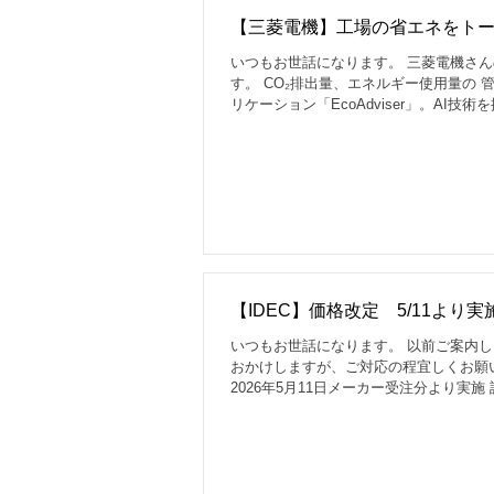
【三菱電機】工場の省エネをト
いつもお世話になります。 三菱電機さ
す。 CO₂排出量、エネルギー使用量の 
リケーション「EcoAdviser」。A
チラよりご覧ください
【IDEC】価格改定 5/11より実
いつもお世話になります。 以前ご案内しま
おかけしますが、ご対応の程宜しくお願いい
2026年5月11日メーカー受注分より実