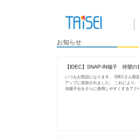
『お客様のためにある会社』 泰成電気は
お知らせ
【IDEC】SNAP-IN端子 待望
いつもお世話になります。 IDECさん取扱
アップに追加されました。 これにより
当端子台をさらに使用しやすくするアクセ
ンタで印字できる貼付けタイプのマーク
討の程宜しくお願いいたします。 詳細