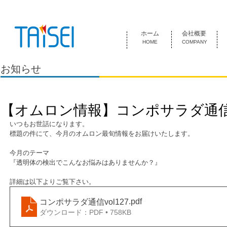
『お客様のためにある会社』 泰成電気は1974年創業 名古屋市中
ホーム
会社概要
HOME
COMPANY
お知らせ
【オムロン情報】コンポサラダ通信 v
いつもお世話になります。
標題の件にて、今月のオムロン最旬情報をお届けいたします。
今月のテーマ
『透明体の検出でこんなお悩みはありませんか？』
詳細は以下よりご覧下さい。
.pdf
コンポサラダ通信vol127
ダウンロード：PDF • 758KB