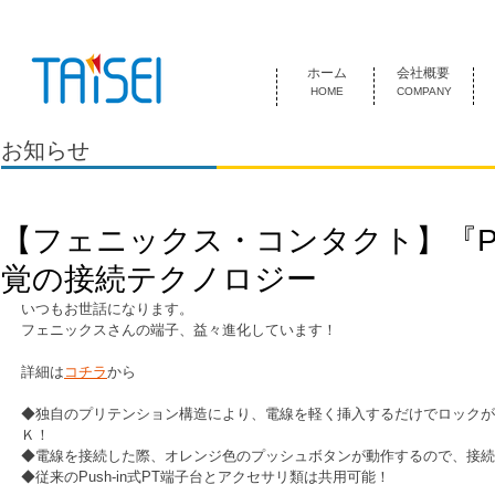
『お客様のためにある会社』 泰成電気は1974年創業 名古屋市中
ホーム
会社概要
HOME
COMPANY
お知らせ
【フェニックス・コンタクト】『PU
覚の接続テクノロジー
いつもお世話になります。
フェニックスさんの端子、益々進化しています！
詳細は
コチラ
から
◆独自のプリテンション構造により、電線を軽く挿入するだけでロックが
Ｋ！
◆電線を接続した際、オレンジ色のプッシュボタンが動作するので、接続
◆従来のPush-in式PT端子台とアクセサリ類は共用可能！