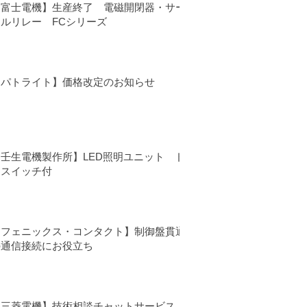
【富士電機】生産終了 電磁開閉器・サー
マルリレー FCシリーズ
【パトライト】価格改定のお知らせ
【壬生電機製作所】LED照明ユニット ド
アスイッチ付
【フェニックス・コンタクト】制御盤貫通
の通信接続にお役立ち
【三菱電機】技術相談チャットサービス