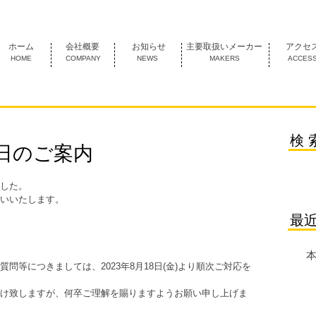
1974年創業 名古屋市中村区にあるＦＡ機器の専門商社です。
ホーム
会社概要
お知らせ
主要取扱いメーカー
アクセ
HOME
COMPANY
NEWS
MAKERS
ACCES
検 
日のご案内
した。
いいたします。
最
本
問等につきましては、2023年8月18日(金)より順次ご対応を
け致しますが、何卒ご理解を賜りますようお願い申し上げま