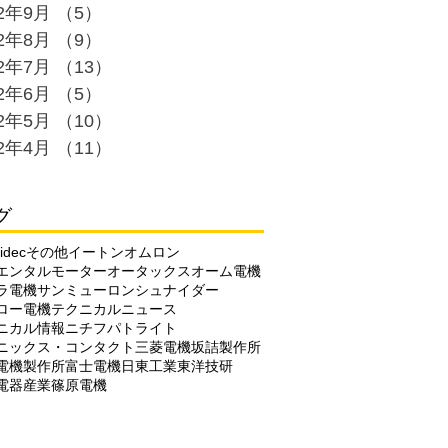
22年9月
（5）
5件の記事
22年8月
（9）
9件の記事
22年7月
（13）
13件の記事
22年6月
（5）
5件の記事
22年5月
（10）
10件の記事
22年4月
（11）
11件の記事
グ
idec
その他
イートン
オムロン
エンタルモーター
オータックス
オーム電機
ラ電機
サンミューロン
シュナイダー
ロー電機
テクニカルニュース
ニカル情報
ニチフ
パトライト
ニックス・コンタクト
三菱電機
坂詰製作所
電機製作所
富士電機
日東工業
東洋技研
電器産業
篠原電機