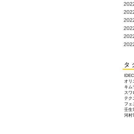
20
20
20
20
20
20
タ 
IDEC
オリ
キム
スワ
テク
フェ
壬生
河村