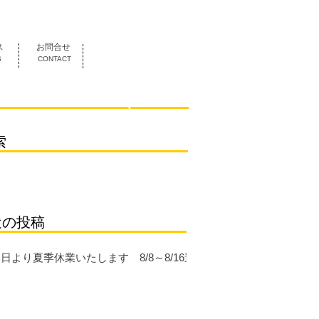
052-419-3070
ス
お問合せ
S
CONTACT
索
近の投稿
日より夏季休業いたします 8/8～8/16迄