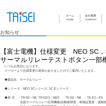
『お客様のためにある会社』 泰成電気は1974年創業 名古屋市中
ホーム
会社概要
HOME
COMPANY
お知らせ
【富士電機】仕様変更 NEO SC，
サーマルリレーテストボタン一部
いつもお世話になります。
メーカーより仕様変更の発表がありましたのでご案内いたします。
◆製品名　サーマルリレー
◆シリーズ　NEO SCシリーズ, SC-Eシリーズ
◆形 式　・TR-N2～N8, TR-N2/3～N8/3　・TK-N2～N8　・TK-E2～E6
　　　　　当該サーマルリレー応用機種(自動復帰形，単独設置形，速動形