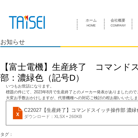
『お客様のためにある会社』 泰成電気は1974年創業 名古屋市中
ホーム
会社概要
HOME
COMPANY
お知らせ
【富士電機】生産終了 コマンド
部：濃緑色（記号D）
いつもお世話になります。
標題の件にて、2023年8月で生産終了とのメーカー発表がありましたの
大変お手数おかけしますが、代替機種への対応ご検討の程お願いいたしま
C22027【生産終了】コマンドスイッチ操作部 濃
ダウンロード：XLSX • 260KB
タグ：