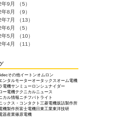
22年9月
（5）
5件の記事
22年8月
（9）
9件の記事
22年7月
（13）
13件の記事
22年6月
（5）
5件の記事
22年5月
（10）
10件の記事
22年4月
（11）
11件の記事
グ
idec
その他
イートン
オムロン
エンタルモーター
オータックス
オーム電機
ラ電機
サンミューロン
シュナイダー
ロー電機
テクニカルニュース
ニカル情報
ニチフ
パトライト
ニックス・コンタクト
三菱電機
坂詰製作所
電機製作所
富士電機
日東工業
東洋技研
電器産業
篠原電機