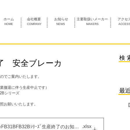
1974年創業 名古屋市中村区にあるＦＡ機器の専門商社です。
ホーム
会社概要
お知らせ
主要取扱いメーカー
アクセ
HOME
COMPANY
NEWS
MAKERS
ACCES
検 
了 安全ブレーカ
のでご案内いたします。
業撤退に伴う生産中止です）
最
2Bシリーズ
照お願いいたします。
.xlsx
31BFB32Bｼﾘｰｽﾞ生産終了のお知らせ