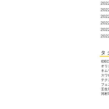
20
20
20
20
20
20
タ 
IDEC
オリ
キム
スワ
テク
フェ
壬生
河村