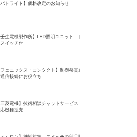
【パトライト】価格改定のお知らせ
【壬生電機製作所】LED照明ユニット ド
アスイッチ付
【フェニックス・コンタクト】制御盤貫通
の通信接続にお役立ち
【三菱電機】技術相談チャットサービス
対応機種拡充
【オムロン】納期対策 スイッチの部品購