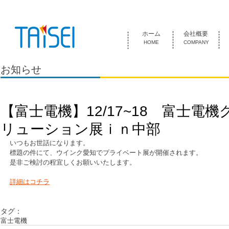
『お客様のためにある会社』 泰成電気は1974年創業 名古屋市中
ホーム
会社概要
HOME
COMPANY
お知らせ
【富士電機】12/17~18 富士電
リューション展ｉｎ中部
いつもお世話になります。
標題の件にて、ウインク愛知でプライベート展が開催されます。
是非ご検討の程宜しくお願いいたします。
詳細はコチラ
タグ：
富士電機