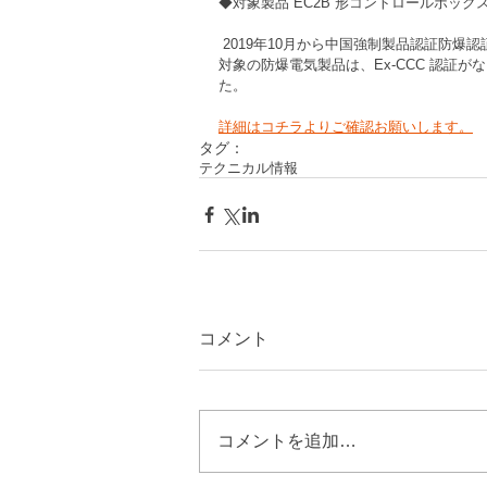
◆対象製品 EC2B 形コントロールボックス 
 2019年10月から中国強制製品認証防爆認証（Ex-CCC）が実施され、2020年10月１日以降、 Ex-CCC 
対象の防爆電気製品は、Ex-CCC 認証
た。
詳細はコチラよりご確認お願いします。
タグ：
テクニカル情報
コメント
コメントを追加…