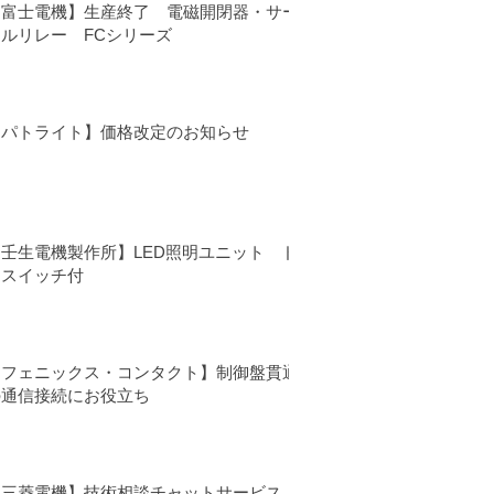
【富士電機】生産終了 電磁開閉器・サー
マルリレー FCシリーズ
【パトライト】価格改定のお知らせ
【壬生電機製作所】LED照明ユニット ド
アスイッチ付
【フェニックス・コンタクト】制御盤貫通
の通信接続にお役立ち
【三菱電機】技術相談チャットサービス