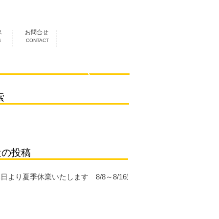
052-419-3070
ス
お問合せ
S
CONTACT
索
近の投稿
日より夏季休業いたします 8/8～8/16迄