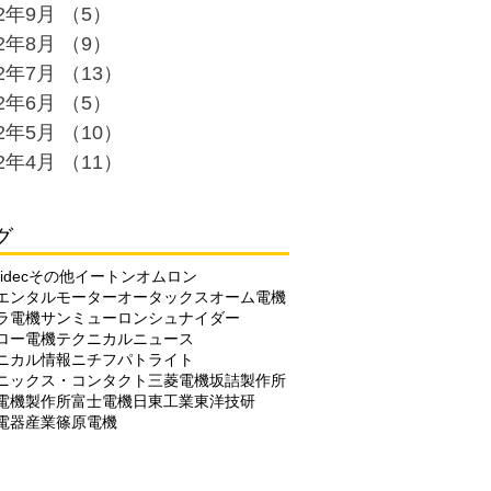
22年9月
（5）
5件の記事
22年8月
（9）
9件の記事
22年7月
（13）
13件の記事
22年6月
（5）
5件の記事
22年5月
（10）
10件の記事
22年4月
（11）
11件の記事
グ
idec
その他
イートン
オムロン
エンタルモーター
オータックス
オーム電機
ラ電機
サンミューロン
シュナイダー
ロー電機
テクニカルニュース
ニカル情報
ニチフ
パトライト
ニックス・コンタクト
三菱電機
坂詰製作所
電機製作所
富士電機
日東工業
東洋技研
電器産業
篠原電機