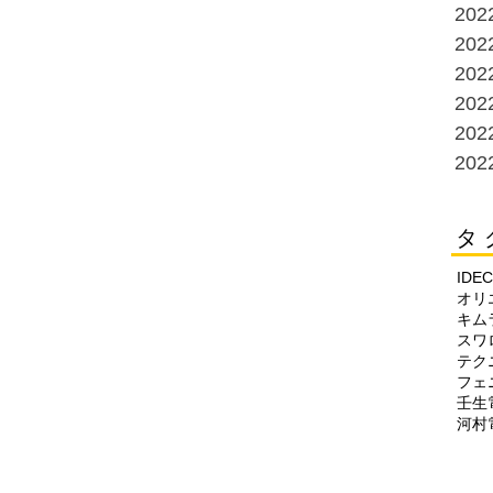
20
20
20
20
20
20
タ 
IDEC
オリ
キム
スワ
テク
フェ
壬生
河村