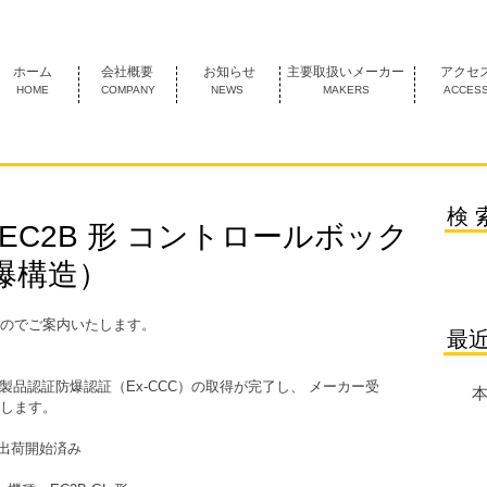
1974年創業 名古屋市中村区にあるＦＡ機器の専門商社です。
ホーム
会社概要
お知らせ
主要取扱いメーカー
アクセ
HOME
COMPANY
NEWS
MAKERS
ACCES
検 
EC2B 形 コントロールボック
爆構造）
のでご案内いたします。
最
製品認証防爆認証（Ex-CCC）の取得が完了し、 メーカー受
本
します。 
ー出荷開始済み 