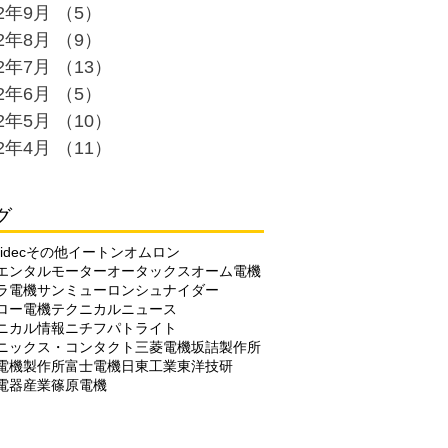
22年9月
（5）
5件の記事
22年8月
（9）
9件の記事
22年7月
（13）
13件の記事
22年6月
（5）
5件の記事
22年5月
（10）
10件の記事
22年4月
（11）
11件の記事
グ
idec
その他
イートン
オムロン
エンタルモーター
オータックス
オーム電機
ラ電機
サンミューロン
シュナイダー
ロー電機
テクニカルニュース
ニカル情報
ニチフ
パトライト
ニックス・コンタクト
三菱電機
坂詰製作所
電機製作所
富士電機
日東工業
東洋技研
電器産業
篠原電機