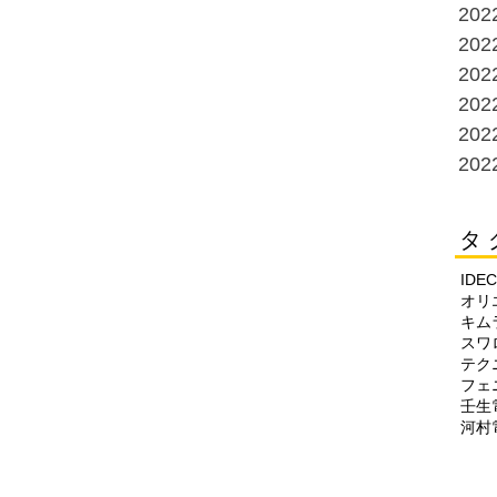
20
20
20
20
20
20
タ 
IDEC
オリ
キム
スワ
テク
フェ
壬生
河村