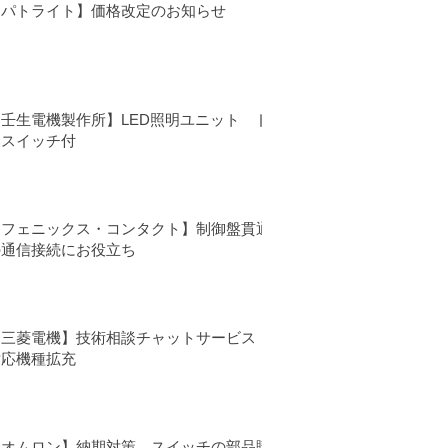
【パトライト】価格改定のお知らせ
【壬生電機製作所】LED照明ユニット ド
アスイッチ付
【フェニックス・コンタクト】制御盤貫通
の通信接続にお役立ち
【三菱電機】技術相談チャットサービス
対応機種拡充
【オムロン】納期対策 スイッチの部品購