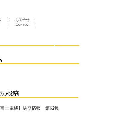
052-419-3070
ス
お問合せ
S
CONTACT
索
近の投稿
【富士電機】納期情報 第62報