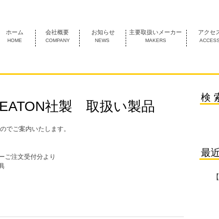
1974年創業 名古屋市中村区にあるＦＡ機器の専門商社です。
ホーム
会社概要
お知らせ
主要取扱いメーカー
アクセ
HOME
COMPANY
NEWS
MAKERS
ACCES
検 
 EATON社製 取扱い製品
のでご案内いたします。
最
ーカーご注文受付分より 
具 