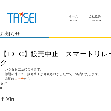
『お客様のためにある会社』 泰成電気は1974年創業 名古屋市中
ホーム
会社概要
HOME
COMPANY
お知らせ
【IDEC】販売中止 スマートリ
ク
いつもお世話になります。
標題の件にて、販売終了が発表されましたのでご案内いたします。
詳細は
コチラ
から
タグ：
IDEC