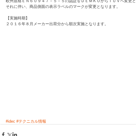
欧州規格ＥＮ６０９４７－５－５の認証をＤＥＭＫＯからＴＵＶへ変更と
それに伴い、商品側面の表示ラベルのマークが変更となります。
【実施時期】
２０１６年８月メーカー出荷分から順次実施となります。
#idec
#テクニカル情報