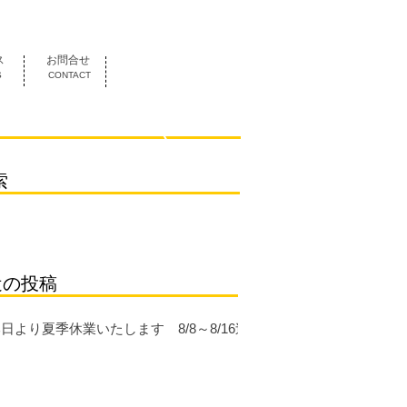
052-419-3070
ス
お問合せ
S
CONTACT
索
近の投稿
日より夏季休業いたします 8/8～8/16迄