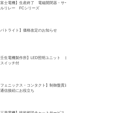
【富士電機】生産終了 電磁開閉器・サー
マルリレー FCシリーズ
【パトライト】価格改定のお知らせ
【壬生電機製作所】LED照明ユニット ド
アスイッチ付
【フェニックス・コンタクト】制御盤貫通
の通信接続にお役立ち
【三菱電機】技術相談チャットサービス