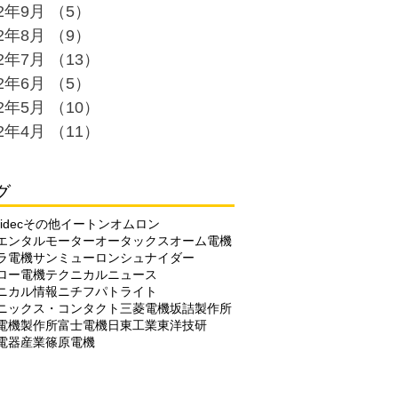
22年9月
（5）
5件の記事
22年8月
（9）
9件の記事
22年7月
（13）
13件の記事
22年6月
（5）
5件の記事
22年5月
（10）
10件の記事
22年4月
（11）
11件の記事
グ
idec
その他
イートン
オムロン
エンタルモーター
オータックス
オーム電機
ラ電機
サンミューロン
シュナイダー
ロー電機
テクニカルニュース
ニカル情報
ニチフ
パトライト
ニックス・コンタクト
三菱電機
坂詰製作所
電機製作所
富士電機
日東工業
東洋技研
電器産業
篠原電機