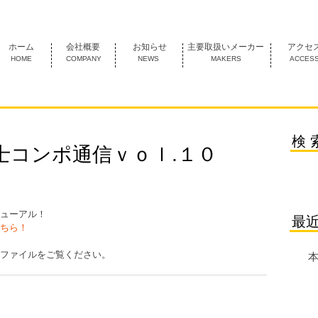
1974年創業 名古屋市中村区にあるＦＡ機器の専門商社です。
ホーム
会社概要
お知らせ
主要取扱いメーカー
アクセ
HOME
COMPANY
NEWS
MAKERS
ACCES
検 
士コンポ通信ｖｏｌ.１０
ューアル！
最
ちら！
ファイルをご覧ください。
本