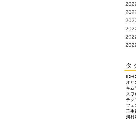
20
20
20
20
20
20
タ 
IDEC
オリ
キム
スワ
テク
フェ
壬生
河村