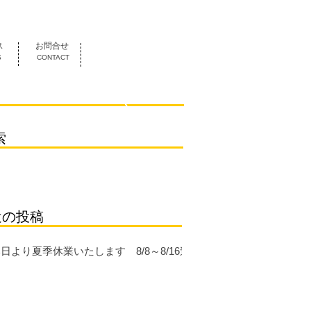
052-419-3070
ス
お問合せ
S
CONTACT
索
近の投稿
日より夏季休業いたします 8/8～8/16迄