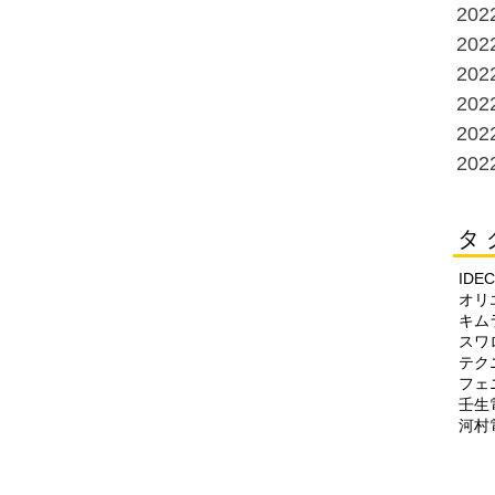
20
20
20
20
20
20
タ 
IDEC
オリ
キム
スワ
テク
フェ
壬生
河村