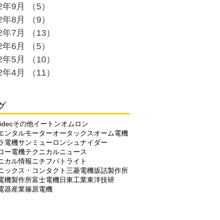
22年9月
（5）
5件の記事
22年8月
（9）
9件の記事
22年7月
（13）
13件の記事
22年6月
（5）
5件の記事
22年5月
（10）
10件の記事
22年4月
（11）
11件の記事
グ
idec
その他
イートン
オムロン
エンタルモーター
オータックス
オーム電機
ラ電機
サンミューロン
シュナイダー
ロー電機
テクニカルニュース
ニカル情報
ニチフ
パトライト
ニックス・コンタクト
三菱電機
坂詰製作所
電機製作所
富士電機
日東工業
東洋技研
電器産業
篠原電機