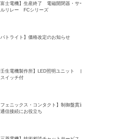
【富士電機】生産終了 電磁開閉器・サー
マルリレー FCシリーズ
【パトライト】価格改定のお知らせ
【壬生電機製作所】LED照明ユニット ド
アスイッチ付
【フェニックス・コンタクト】制御盤貫通
の通信接続にお役立ち
【三菱電機】技術相談チャットサービス