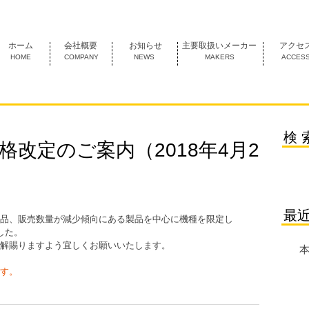
1974年創業 名古屋市中村区にあるＦＡ機器の専門商社です。
ホーム
会社概要
お知らせ
主要取扱いメーカー
アクセ
HOME
COMPANY
NEWS
MAKERS
ACCES
検 
格改定のご案内（2018年4月2
最
品、販売数量が減少傾向にある製品を中心に機種を限定し
した。
解賜りますよう宜しくお願いいたします。
本
す。