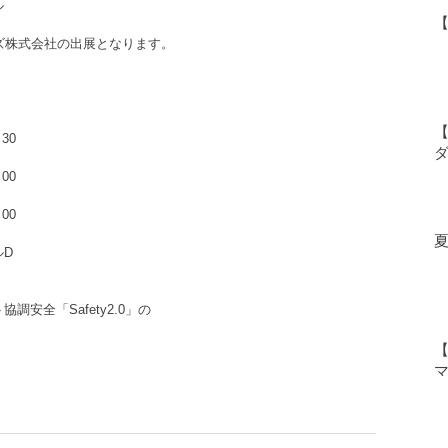
ル
ンズ株式会社の出展となります。
【
30
00
00
ルD
協調安全「Safety2.0」の