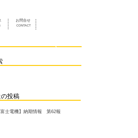
052-419-3070
ス
お問合せ
S
CONTACT
索
近の投稿
【富士電機】納期情報 第62報