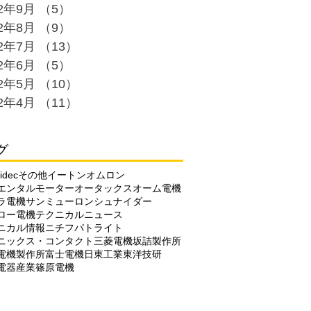
22年9月
（5）
5件の記事
22年8月
（9）
9件の記事
22年7月
（13）
13件の記事
22年6月
（5）
5件の記事
22年5月
（10）
10件の記事
22年4月
（11）
11件の記事
グ
idec
その他
イートン
オムロン
エンタルモーター
オータックス
オーム電機
ラ電機
サンミューロン
シュナイダー
ロー電機
テクニカルニュース
ニカル情報
ニチフ
パトライト
ニックス・コンタクト
三菱電機
坂詰製作所
電機製作所
富士電機
日東工業
東洋技研
電器産業
篠原電機