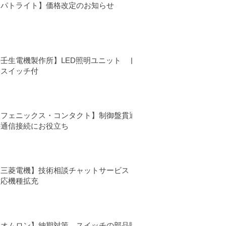
【パトライト】価格改定のお知らせ
【壬生電機製作所】LED照明ユニット ド
アスイッチ付
【フェニックス・コンタクト】制御盤貫通
の通信接続にお役立ち
【三菱電機】技術相談チャットサービス
対応機種拡充
【オムロン】納期対策 スイッチの部品購