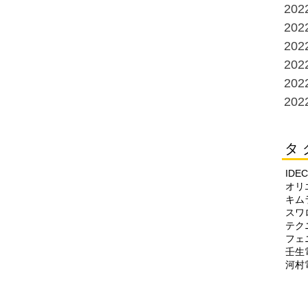
20
20
20
20
20
20
タ 
IDEC
オリ
キム
スワ
テク
フェ
壬生
河村