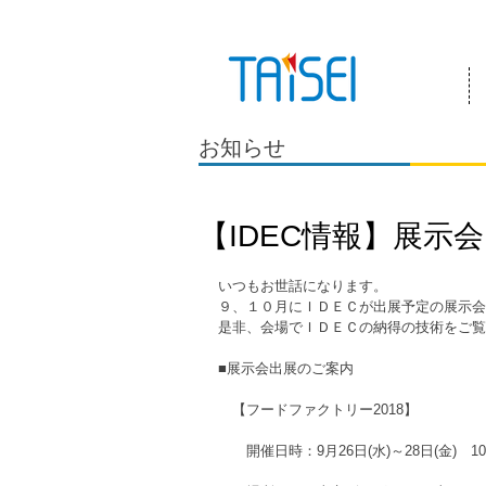
『お客様のためにある会社』 泰成電気は
お知らせ
【IDEC情報】展示
いつもお世話になります。
９、１０月にＩＤＥＣが出展予定の展示会
是非、会場でＩＤＥＣの納得の技術をご覧
■展示会出展のご案内
　【フードファクトリー2018】
　　開催日時：9月26日(水)～28日(金)　10:0