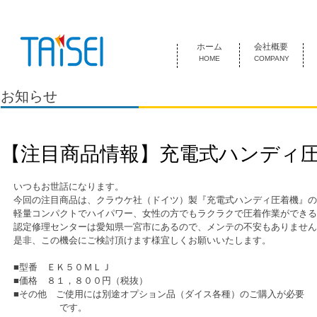
『お客様のためにある会社』 泰成電気は1974年創業 名古屋市中
ホーム
会社概要
HOME
COMPANY
お知らせ
【注目商品情報】充電式ハンディ
いつもお世話になります。
今回の注目商品は、クラウケ社（ドイツ）製『充電式ハンディ圧着機』の
軽量コンパクトでハイパワー、女性の方でもラクラクで圧着作業ができる
認定修理センターは愛知県一宮市にあるので、メンテの不安もありません
是非、この機会にご検討頂けます様宜しくお願いいたします。
■型番　ＥＫ５０ＭＬＪ
■価格　８１，８００円（税抜）
■その他　ご使用には別途オプション品（ダイス各種）のご購入が必要
　　　　　です。