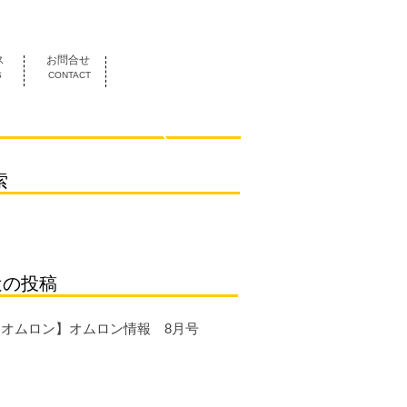
052-419-3070
ス
お問合せ
S
CONTACT
索
近の投稿
【オムロン】オムロン情報 8月号