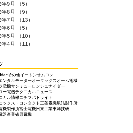
22年9月
（5）
5件の記事
22年8月
（9）
9件の記事
22年7月
（13）
13件の記事
22年6月
（5）
5件の記事
22年5月
（10）
10件の記事
22年4月
（11）
11件の記事
グ
idec
その他
イートン
オムロン
エンタルモーター
オータックス
オーム電機
ラ電機
サンミューロン
シュナイダー
ロー電機
テクニカルニュース
ニカル情報
ニチフ
パトライト
ニックス・コンタクト
三菱電機
坂詰製作所
電機製作所
富士電機
日東工業
東洋技研
電器産業
篠原電機