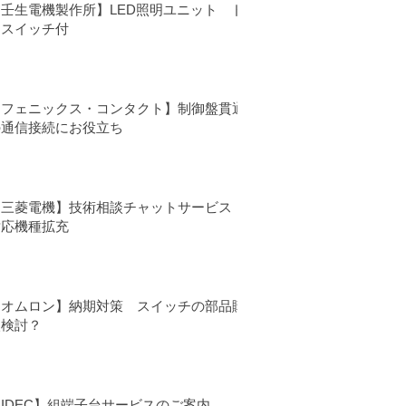
【壬生電機製作所】LED照明ユニット ド
アスイッチ付
【フェニックス・コンタクト】制御盤貫通
の通信接続にお役立ち
【三菱電機】技術相談チャットサービス
対応機種拡充
【オムロン】納期対策 スイッチの部品購
入検討？
IDEC】組端子台サービスのご案内