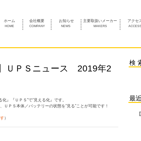
1974年創業 名古屋市中村区にあるＦＡ機器の専門商社です。
ホーム
会社概要
お知らせ
主要取扱いメーカー
アクセ
HOME
COMPANY
NEWS
MAKERS
ACCES
検 
ＵＰＳニュース 2019年2
最
る化』『ＵＰＳ”で”見える化』です。
、ＵＰＳ本体／バッテリーの状態を”見る”ことが可能です！
す
）