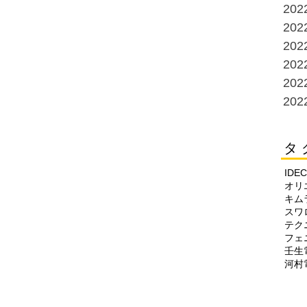
20
20
20
20
20
20
タ 
IDEC
オリ
キム
スワ
テク
フェ
壬生
河村