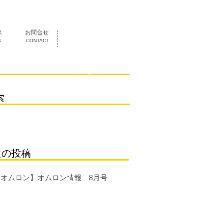
052-419-3070
ス
お問合せ
S
CONTACT
索
近の投稿
【オムロン】オムロン情報 8月号