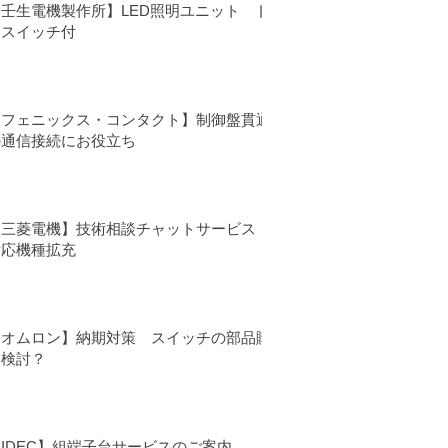
【壬生電機製作所】LED照明ユニット ド
アスイッチ付
【フェニックス・コンタクト】制御盤貫通
の通信接続にお役立ち
【三菱電機】技術相談チャットサービス
対応機種拡充
【オムロン】納期対策 スイッチの部品購
入検討？
IDEC】組端子台サービスのご案内