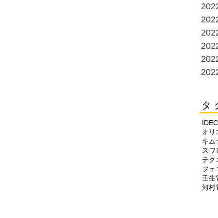
20
20
20
20
20
20
タ 
IDEC
オリ
キム
スワ
テク
フェ
壬生
河村