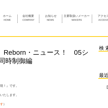
1974年創業 名古屋市中村区にあるＦＡ機器の専門商社です。
ホーム
会社概要
お知らせ
主要取扱いメーカー
アクセ
HOME
COMPANY
NEWS
MAKERS
ACCES
検 
Reborn・ニュース！ 05シ
同時制御編
最
現！』です。
いたします。
す
）