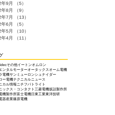
22年9月
（5）
5件の記事
22年8月
（9）
9件の記事
22年7月
（13）
13件の記事
22年6月
（5）
5件の記事
22年5月
（10）
10件の記事
22年4月
（11）
11件の記事
グ
idec
その他
イートン
オムロン
エンタルモーター
オータックス
オーム電機
ラ電機
サンミューロン
シュナイダー
ロー電機
テクニカルニュース
ニカル情報
ニチフ
パトライト
ニックス・コンタクト
三菱電機
坂詰製作所
電機製作所
富士電機
日東工業
東洋技研
電器産業
篠原電機