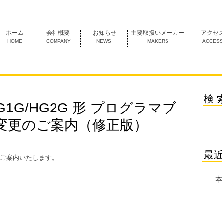
1974年創業 名古屋市中村区にあるＦＡ機器の専門商社です。
ホーム
会社概要
お知らせ
主要取扱いメーカー
アクセ
HOME
COMPANY
NEWS
MAKERS
ACCES
検 
G1G/HG2G 形 プログラマブ
変更のご案内（修正版）
最
ご案内いたします。
本