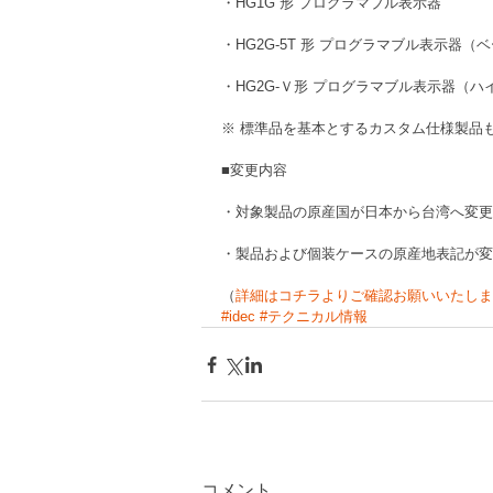
・HG1G 形 プログラマブル表示器 
・HG2G-5T 形 プログラマブル表示器（
・HG2G-Ｖ形 プログラマブル表示器（ハ
※ 標準品を基本とするカスタム仕様製品
■変更内容
・対象製品の原産国が日本から台湾へ変更
・製品および個装ケースの原産地表記が変
（
詳細はコチラよりご確認お願いいたしま
#idec
#テクニカル情報
コメント