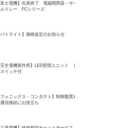
【富士電機】生産終了 電磁開閉器・サー
マルリレー FCシリーズ
【パトライト】価格改定のお知らせ
【壬生電機製作所】LED照明ユニット ド
アスイッチ付
【フェニックス・コンタクト】制御盤貫通
の通信接続にお役立ち
【三菱電機】技術相談チャットサービス