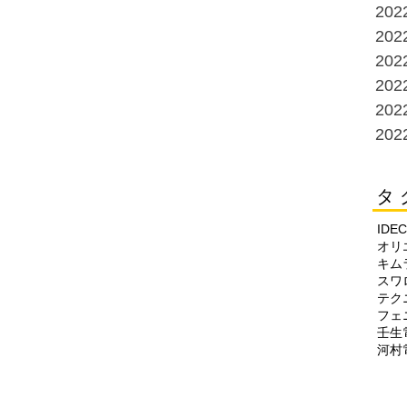
20
20
20
20
20
20
タ 
IDEC
オリ
キム
スワ
テク
フェ
壬生
河村