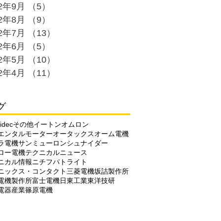
22年9月
（5）
5件の記事
22年8月
（9）
9件の記事
22年7月
（13）
13件の記事
22年6月
（5）
5件の記事
22年5月
（10）
10件の記事
22年4月
（11）
11件の記事
グ
idec
その他
イートン
オムロン
エンタルモーター
オータックス
オーム電機
ラ電機
サンミューロン
シュナイダー
ロー電機
テクニカルニュース
ニカル情報
ニチフ
パトライト
ニックス・コンタクト
三菱電機
坂詰製作所
電機製作所
富士電機
日東工業
東洋技研
電器産業
篠原電機