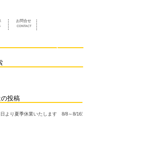
052-419-3070
ス
お問合せ
S
CONTACT
索
近の投稿
日より夏季休業いたします 8/8～8/16迄