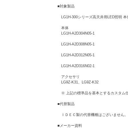
■対象製品
　LG1H-300シリーズ高天井用LED照明
　本体
　LG1H-A2D304N05-1
　LG1H-A2D308N05-1
　LG1H-A2D312N05-1
　LG1H-A2D316N02-1
　アクセサリ
　LG9Z-K31、LG9Z-K32
　※ 上記の標準品を基本とするカスタム
■代替製品
　ＩＤＥＣ製の代替機種はございません。
■メーカー資料