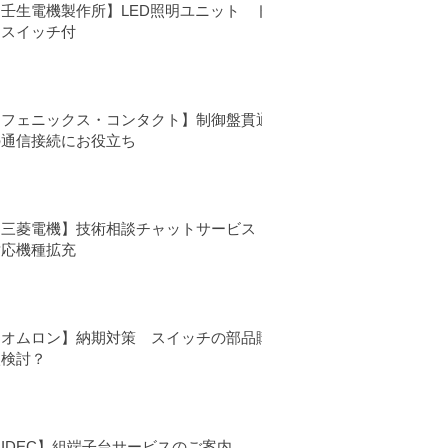
【壬生電機製作所】LED照明ユニット ド
アスイッチ付
【フェニックス・コンタクト】制御盤貫通
の通信接続にお役立ち
【三菱電機】技術相談チャットサービス
対応機種拡充
【オムロン】納期対策 スイッチの部品購
入検討？
IDEC】組端子台サービスのご案内