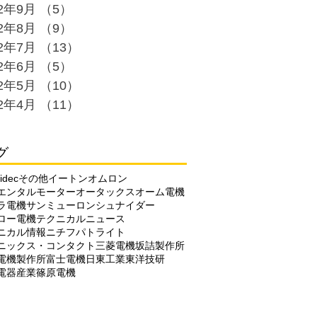
22年9月
（5）
5件の記事
22年8月
（9）
9件の記事
22年7月
（13）
13件の記事
22年6月
（5）
5件の記事
22年5月
（10）
10件の記事
22年4月
（11）
11件の記事
グ
idec
その他
イートン
オムロン
エンタルモーター
オータックス
オーム電機
ラ電機
サンミューロン
シュナイダー
ロー電機
テクニカルニュース
ニカル情報
ニチフ
パトライト
ニックス・コンタクト
三菱電機
坂詰製作所
電機製作所
富士電機
日東工業
東洋技研
電器産業
篠原電機