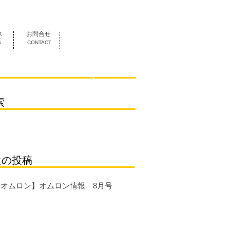
052-419-3070
ス
お問合せ
S
CONTACT
索
近の投稿
【オムロン】オムロン情報 8月号