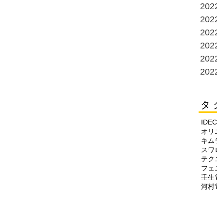
20
20
20
20
20
20
タ 
IDEC
オリ
キム
スワ
テク
フェ
壬生
河村