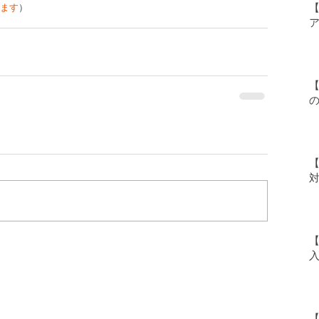
ます
）
【