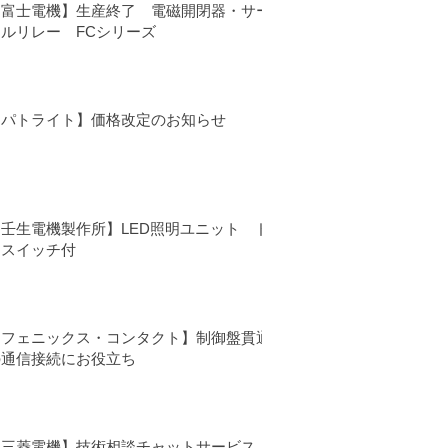
【富士電機】生産終了 電磁開閉器・サー
マルリレー FCシリーズ
【パトライト】価格改定のお知らせ
【壬生電機製作所】LED照明ユニット ド
アスイッチ付
【フェニックス・コンタクト】制御盤貫通
の通信接続にお役立ち
【三菱電機】技術相談チャットサービス