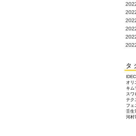
20
20
20
20
20
20
タ 
IDEC
オリ
キム
スワ
テク
フェ
壬生
河村