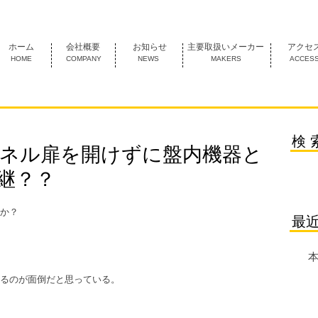
1974年創業 名古屋市中村区にあるＦＡ機器の専門商社です。
ホーム
会社概要
お知らせ
主要取扱いメーカー
アクセ
HOME
COMPANY
NEWS
MAKERS
ACCES
検 
パネル扉を開けずに盤内機器と
継？？
か？
最
本
るのが面倒だと思っている。