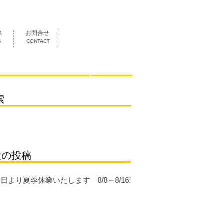
052-419-3070
ス
お問合せ
S
CONTACT
索
近の投稿
日より夏季休業いたします 8/8～8/16迄