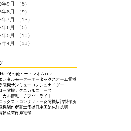
22年9月
（5）
5件の記事
22年8月
（9）
9件の記事
22年7月
（13）
13件の記事
22年6月
（5）
5件の記事
22年5月
（10）
10件の記事
22年4月
（11）
11件の記事
グ
idec
その他
イートン
オムロン
エンタルモーター
オータックス
オーム電機
ラ電機
サンミューロン
シュナイダー
ロー電機
テクニカルニュース
ニカル情報
ニチフ
パトライト
ニックス・コンタクト
三菱電機
坂詰製作所
電機製作所
富士電機
日東工業
東洋技研
電器産業
篠原電機