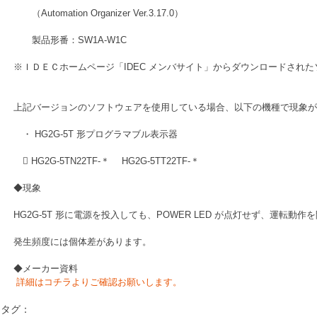
　　（Automation Organizer Ver.3.17.0）
　　製品形番：SW1A-W1C
※ＩＤＥＣホームページ「IDEC メンバサイト」からダウンロードされ
上記バージョンのソフトウェアを使用している場合、以下の機種で現象が
　・ HG2G-5T 形プログラマブル表示器
　 HG2G-5TN22TF-＊　 HG2G-5TT22TF-＊
◆現象
HG2G-5T 形に電源を投入しても、POWER LED が点灯せず、運転動
発生頻度には個体差があります。
◆メーカー資料
詳細はコチラよりご確認お願いします。
タグ：