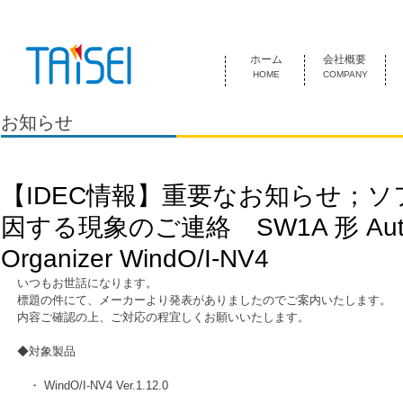
『お客様のためにある会社』 泰成電気は1974年創業 名古屋市中
ホーム
会社概要
HOME
COMPANY
お知らせ
【IDEC情報】重要なお知らせ；
因する現象のご連絡 SW1A 形 Auto
Organizer WindO/I-NV4
いつもお世話になります。
標題の件にて、メーカーより発表がありましたのでご案内いたします。
内容ご確認の上、ご対応の程宜しくお願いいたします。
◆対象製品
　・ WindO/I-NV4 Ver.1.12.0